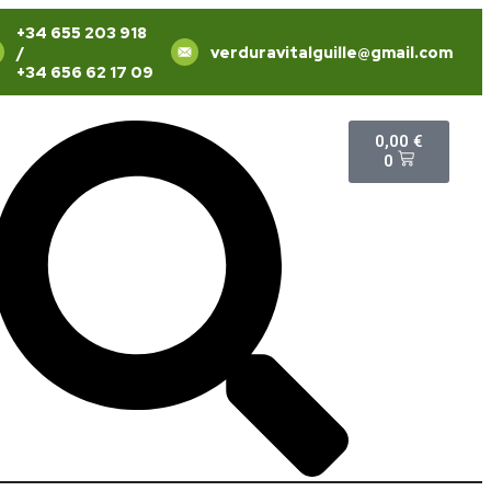
+34 655 203 918
/
verduravitalguille@gmail.com
+34 656 62 17 09
0,00
€
0