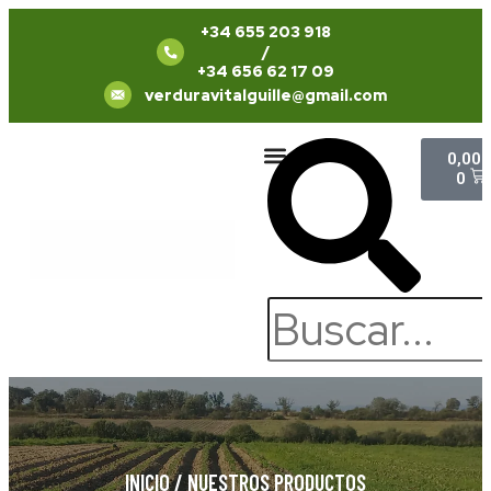
+34 655 203 918
/
+34 656 62 17 09
verduravitalguille@gmail.com
0,00
Quiénes Somos
Trabaja con Nosotros
0
INICIO
/
NUESTROS PRODUCTOS