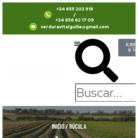
+34 655 203 918
/
+34 656 62 17 09
verduravitalguille@gmail.com
0,00
Quiénes Somos
Trabaja con Nosotros
0
INICIO
/
RÚCULA