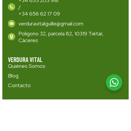
+34 655 203 918
/
+34 656 62 17 09
verduravitalguille@gmail.com
Poligono 32, parcela 82, 10319 Tiétar,
Cáceres
VERDURA VITAL
Quiénes Somos
Blog
Contacto
CULTIVO ECOLÓGICO
Nuestros Productos
Curso Huerta Pro