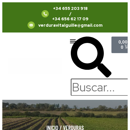
+34 655 203 918
/
+34 656 62 17 09
verduravitalguille@gmail.com
0,00
Quiénes Somos
Trabaja con Nosotros
0
INICIO
/
VERDURAS