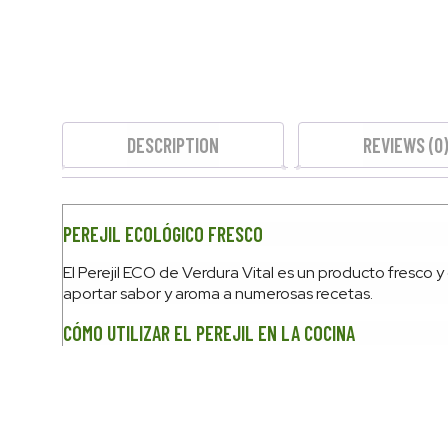
DESCRIPTION
REVIEWS (0)
PEREJIL ECOLÓGICO FRESCO
El Perejil ECO de Verdura Vital es un producto fresco 
aportar sabor y aroma a numerosas recetas.
CÓMO UTILIZAR EL PEREJIL EN LA COCINA
Puede utilizarse fresco y picado en ensaladas, salsas,
aportar un toque fresco y aromático.
PRODUCTO DE TEMPORADA