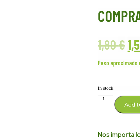
COMPRA
1,80
€
1,
Peso aproximado d
In stock
Add t
Nos importa lo