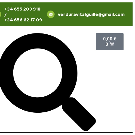
+34 655 203 918
/
verduravitalguille@gmail.com
+34 656 62 17 09
0,00
€
0