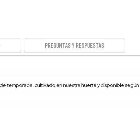
PREGUNTAS Y RESPUESTAS
y de temporada, cultivado en nuestra huerta y disponible según 
 aliños, sopas, guisos, pescados, carnes y otros platos caseros.