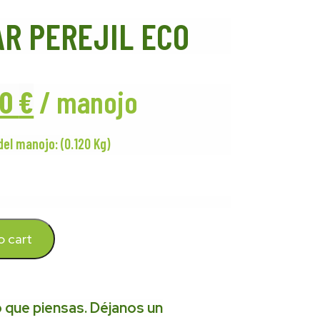
R PEREJIL ECO
50
€
/ manojo
el manojo: (0.120 Kg)
o cart
 que piensas. Déjanos un