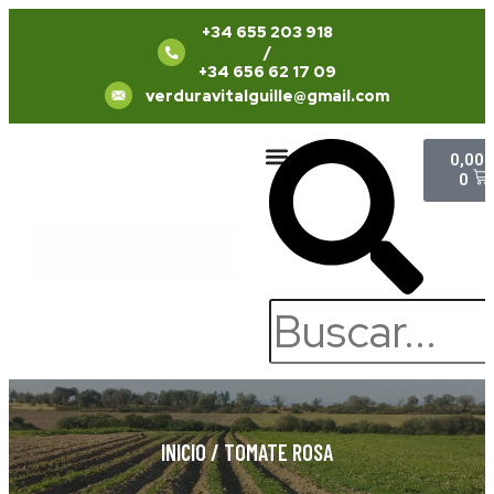
+34 655 203 918
/
+34 656 62 17 09
verduravitalguille@gmail.com
0,00
Quiénes Somos
Trabaja con Nosotros
0
INICIO
/
TOMATE ROSA