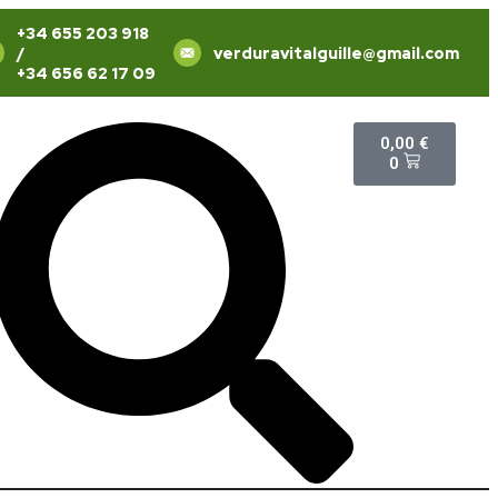
+34 655 203 918
/
verduravitalguille@gmail.com
+34 656 62 17 09
0,00
€
0