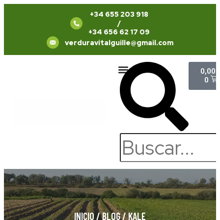
+34 655 203 918
/
+34 656 62 17 09
verduravitalguille@gmail.com
0,00
Quiénes Somos
Trabaja con Nosotros
0
INICIO
/
BLOG
/
KALE